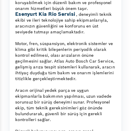
koruyabilmek için düzenli bakım ve profesyonel
onarım hizmetleri büyük önem taşır.
Esenyurt Kia Rio Servisi
, deneyimli teknik
ekibi ve ileri teknolojiye sahip ekipmanlarıyla,
aracınızın güvenliğini ve konforunu en üst
seviyede tutmayı amaçlamaktadır.
Motor, fren, süspansiyon, elektronik sistemler ve
klima gibi kritik bileşenlerin periyodik olarak
kontrol edilmesi, olası arızaların önüne
geçilmesini sağlar. Atlas Auto Bosch Car Service,
gelişmiş arıza tespit sistemleri kullanarak, aracın
ihtiyaç duyduğu tüm bakım ve onarım işlemlerini
titizlikle gerçekleştirmektedir.
Aracın orijinal yedek parça ve uygun
ekipmanlarla bakımının yapılması, uzun vadede
sorunsuz bir sürüş deneyimi sunar. Profesyonel
ekip, tüm teknik gereksinimleri göz önünde
bulundurarak, güvenli bir sürüş için gerekli
kontrolleri sağlar.