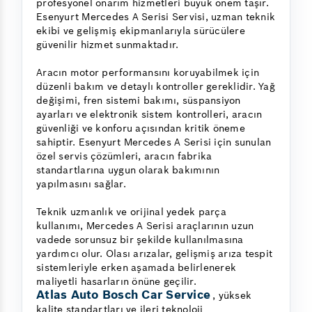
profesyonel onarım hizmetleri büyük önem taşır.
Esenyurt Mercedes A Serisi Servisi, uzman teknik
ekibi ve gelişmiş ekipmanlarıyla sürücülere
güvenilir hizmet sunmaktadır.
Aracın motor performansını koruyabilmek için
düzenli bakım ve detaylı kontroller gereklidir. Yağ
değişimi, fren sistemi bakımı, süspansiyon
ayarları ve elektronik sistem kontrolleri, aracın
güvenliği ve konforu açısından kritik öneme
sahiptir. Esenyurt Mercedes A Serisi için sunulan
özel servis çözümleri, aracın fabrika
standartlarına uygun olarak bakımının
yapılmasını sağlar.
Teknik uzmanlık ve orijinal yedek parça
kullanımı, Mercedes A Serisi araçlarının uzun
vadede sorunsuz bir şekilde kullanılmasına
yardımcı olur. Olası arızalar, gelişmiş arıza tespit
sistemleriyle erken aşamada belirlenerek
maliyetli hasarların önüne geçilir.
Atlas Auto Bosch Car Service
, yüksek
kalite standartları ve ileri teknoloji